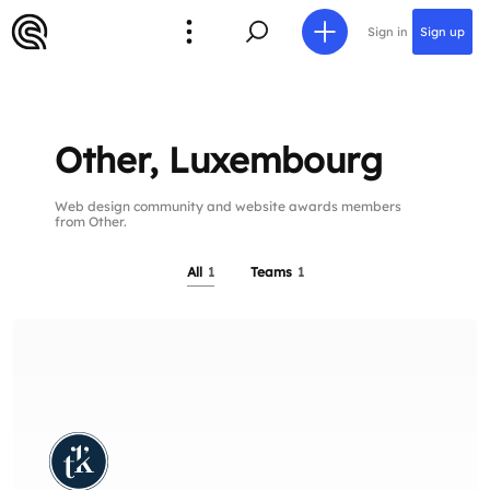
Sign in
Sign up
Other, Luxembourg
Web design community and website awards members
from Other.
All
1
Teams
1