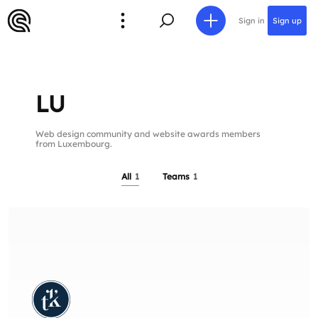
Sign in
Sign up
LU
Web design community and website awards members
from Luxembourg.
All
1
Teams
1