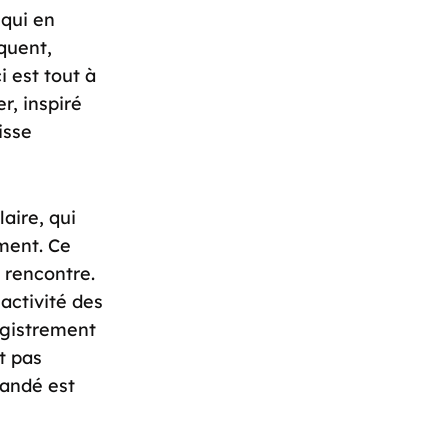
 qui en
iquent,
i est tout à
r, inspiré
isse
laire, qui
ment. Ce
 rencontre.
activité des
egistrement
t pas
andé est