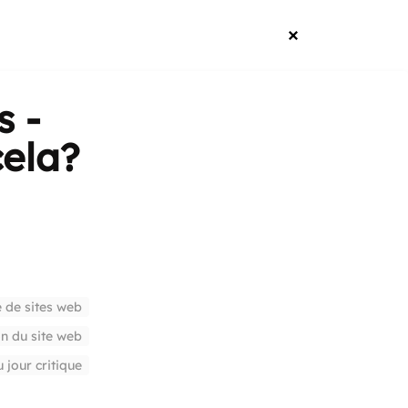
s -
cela?
 de sites web
n du site web
u jour critique