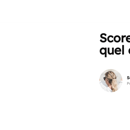
Score
quel 
S
P