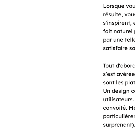
Lorsque vou
résulte, vou
s'inspirent,
fait naturel
par une tell
satisfaire 
Tout d'abord
s'est avéré
sont les pla
Un design c
utilisateur
convoité. M
particulièr
surprenant)