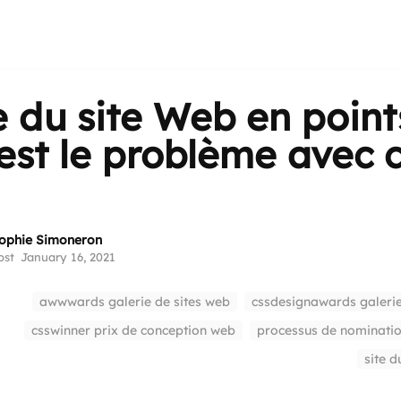
 du site Web en point
est le problème avec 
ophie Simoneron
ost
January 16, 2021
awwwards galerie de sites web
cssdesignawards galerie
csswinner prix de conception web
processus de nominatio
site d